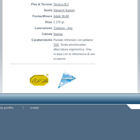
Flex & Torsion
Tecnico B:1
Suola
Vibram® Kamen
Forma-Misure
Adulti 36-48
Peso
1.270 gr.
Lavorazione
Trekking - Ago
Calzata
Narrow
Caratteristiche
Puntale rinforzato con pellame
TAS
. Suola amortizzante,
allacciatura ergonomica. Una
scarpa con la robustezza di uno
scarpone.
y profile
e-mail