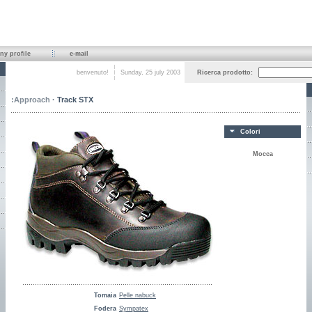
y profile
e-mail
benvenuto!
Sunday, 25 july 2003
Ricerca prodotto:
:
Approach
· Track STX
Colori
Mocca
Tomaia
Pelle nabuck
Fodera
Sympatex