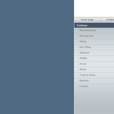
home page
compan
:
Catalogo
Mountaineering
Backpacking
Hiking
Day hiking
Approach
Wildlife
Action
Winter
Travel & Relax
Barefoot
Fashion